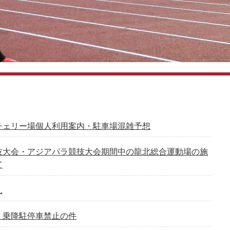
チェリー場個人利用案内・駐車場混雑予想
技大会・アジアパラ競技大会期間中の龍北総合運動場の施
て
ん
 乗降駐停車禁止の件