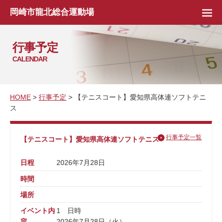
岡崎市龍北総合運動場
行事予定
CALENDAR
HOME
>
行事予定
> 【テニスコート】愛知県高体連ソフトテニ
ス
行事予定一覧
【テニスコート】愛知県高体連ソフトテニス
日程
2026年7月28日
時間
場所
イベント内
1 日時
容
2026年7月28日（火）